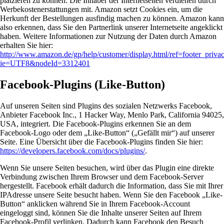
platzieren zu können. Die Inhaber der Internetseiten verdienen durch
Werbekostenerstattungen mit. Amazon setzt Cookies ein, um die
Herkunft der Bestellungen ausfindig machen zu können. Amazon kann
also erkennen, dass Sie den Partnerlink unserer Internetseite angeklickt
haben. Weitere Informationen zur Nutzung der Daten durch Amazon
erhalten Sie hier:
http://www.amazon.de/gp/help/customer/display.html/ref=footer_priva
ie=UTF8&nodeId=3312401
Facebook-Plugins (Like-Button)
Auf unseren Seiten sind Plugins des sozialen Netzwerks Facebook,
Anbieter Facebook Inc., 1 Hacker Way, Menlo Park, California 94025,
USA, integriert. Die Facebook-Plugins erkennen Sie an dem
Facebook-Logo oder dem „Like-Button“ („Gefällt mir“) auf unserer
Seite. Eine Übersicht über die Facebook-Plugins finden Sie hier:
https://developers.facebook.com/docs/plugins/
.
Wenn Sie unsere Seiten besuchen, wird über das Plugin eine direkte
Verbindung zwischen Ihrem Browser und dem Facebook-Server
hergestellt. Facebook erhält dadurch die Information, dass Sie mit Ihrer
IPAdresse unsere Seite besucht haben. Wenn Sie den Facebook „Like-
Button“ anklicken während Sie in Ihrem Facebook-Account
eingeloggt sind, können Sie die Inhalte unserer Seiten auf Ihrem
Facebook-Profil verlinken. Dadurch kann Facebook den Besuch