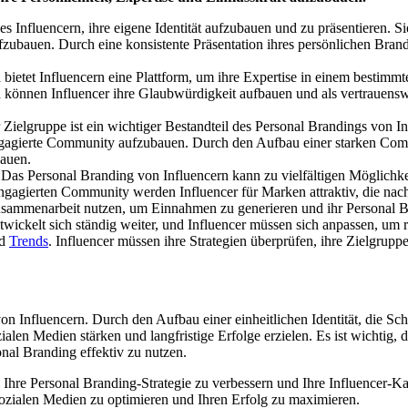
s Influencern, ihre eigene Identität aufzubauen und zu präsentieren. Sie
zubauen. Durch eine konsistente Präsentation ihres persönlichen Brand
 bietet Influencern eine Plattform, um ihre Expertise in einem bestimm
en können Influencer ihre Glaubwürdigkeit aufbauen und als vertrauen
 Zielgruppe ist ein wichtiger Bestandteil des Personal Brandings von In
ngagierte Community aufzubauen. Durch den Aufbau einer starken Com
bauen.
:
Das Personal Branding von Influencern kann zu vielfältigen Möglichk
engagierten Community werden Influencer für Marken attraktiv, die na
usammenarbeit nutzen, um Einnahmen zu generieren und ihr Personal Br
wickelt sich ständig weiter, und Influencer müssen sich anpassen, um r
nd
Trends
. Influencer müssen ihre Strategien überprüfen, ihre Zielgrup
von Influencern. Durch den Aufbau einer einheitlichen Identität, die 
en Medien stärken und langfristige Erfolge erzielen. Es ist wichtig, d
nal Branding effektiv zu nutzen.
 Ihre Personal Branding-Strategie zu verbessern und Ihre Influencer-Ka
sozialen Medien zu optimieren und Ihren Erfolg zu maximieren.