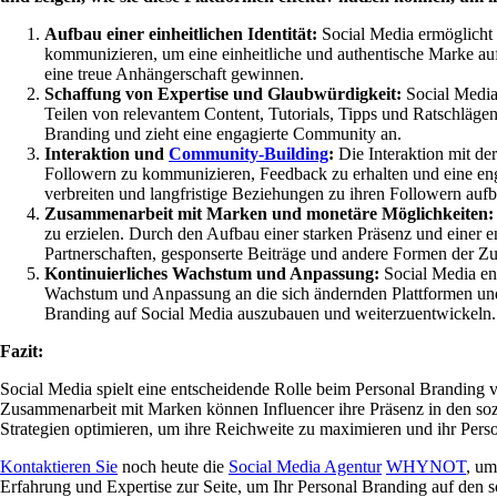
Aufbau einer einheitlichen Identität:
Social Media ermöglicht e
kommunizieren, um eine einheitliche und authentische Marke auf
eine treue Anhängerschaft gewinnen.
Schaffung von Expertise und Glaubwürdigkeit:
Social Media
Teilen von relevantem Content, Tutorials, Tipps und Ratschläg
Branding und zieht eine engagierte Community an.
Interaktion und
Community-Building
:
Die Interaktion mit der
Followern zu kommunizieren, Feedback zu erhalten und eine e
verbreiten und langfristige Beziehungen zu ihren Followern auf
Zusammenarbeit mit Marken und monetäre Möglichkeiten
zu erzielen. Durch den Aufbau einer starken Präsenz und einer 
Partnerschaften, gesponserte Beiträge und andere Formen der Z
Kontinuierliches Wachstum und Anpassung:
Social Media ent
Wachstum und Anpassung an die sich ändernden Plattformen u
Branding auf Social Media auszubauen und weiterzuentwickeln.
Fazit:
Social Media spielt eine entscheidende Rolle beim Personal Branding 
Zusammenarbeit mit Marken können Influencer ihre Präsenz in den sozial
Strategien optimieren, um ihre Reichweite zu maximieren und ihr Perso
Kontaktieren Sie
noch heute die
Social Media Agentur
WHYNOT
, um
Erfahrung und Expertise zur Seite, um Ihr Personal Branding auf den 