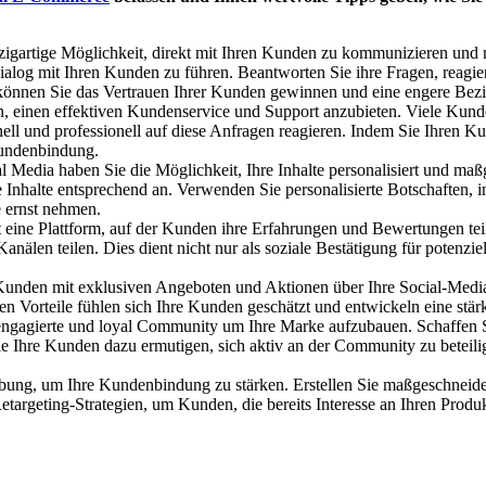
zigartige Möglichkeit, direkt mit Ihren Kunden zu kommunizieren und mi
ialog mit Ihren Kunden zu führen. Beantworten Sie ihre Fragen, reagi
können Sie das Vertrauen Ihrer Kunden gewinnen und eine engere Bez
n, einen effektiven Kundenservice und Support anzubieten. Viele Kund
ell und professionell auf diese Anfragen reagieren. Indem Sie Ihren Ku
Kundenbindung.
l Media haben Sie die Möglichkeit, Ihre Inhalte personalisiert und ma
re Inhalte entsprechend an. Verwenden Sie personalisierte Botschaften
e ernst nehmen.
 eine Plattform, auf der Kunden ihre Erfahrungen und Bewertungen tei
en teilen. Dies dient nicht nur als soziale Bestätigung für potenziel
Kunden mit exklusiven Angeboten und Aktionen über Ihre Social-Media
n Vorteile fühlen sich Ihre Kunden geschätzt und entwickeln eine stä
 engagierte und loyal Community um Ihre Marke aufzubauen. Schaffen S
e Ihre Kunden dazu ermutigen, sich aktiv an der Community zu beteili
bung, um Ihre Kundenbindung zu stärken. Erstellen Sie maßgeschneidert
targeting-Strategien, um Kunden, die bereits Interesse an Ihren Prod