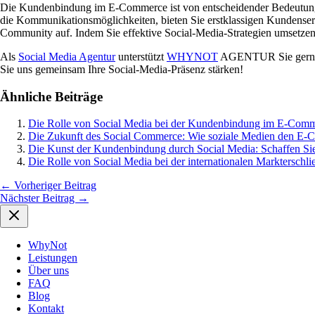
Die Kundenbindung im E-Commerce ist von entscheidender Bedeutung, 
die Kommunikationsmöglichkeiten, bieten Sie erstklassigen Kundenservi
Community auf. Indem Sie effektive Social-Media-Strategien umsetze
Als
Social Media Agentur
unterstützt
WHYNOT
AGENTUR Sie gerne
Sie uns gemeinsam Ihre Social-Media-Präsenz stärken!
Ähnliche Beiträge
Die Rolle von Social Media bei der Kundenbindung im E-Com
Die Zukunft des Social Commerce: Wie soziale Medien den E-
Die Kunst der Kundenbindung durch Social Media: Schaffen Si
Die Rolle von Social Media bei der internationalen Markterschl
←
Vorheriger Beitrag
Nächster Beitrag
→
WhyNot
Leistungen
Über uns
FAQ
Blog
Kontakt