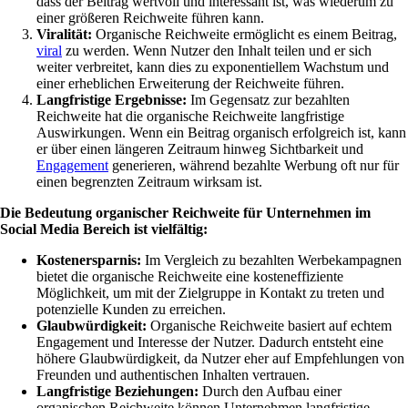
dass der Beitrag wertvoll und interessant ist, was wiederum zu
einer größeren Reichweite führen kann.
Viralität:
Organische Reichweite ermöglicht es einem Beitrag,
viral
zu werden. Wenn Nutzer den Inhalt teilen und er sich
weiter verbreitet, kann dies zu exponentiellem Wachstum und
einer erheblichen Erweiterung der Reichweite führen.
Langfristige Ergebnisse:
Im Gegensatz zur bezahlten
Reichweite hat die organische Reichweite langfristige
Auswirkungen. Wenn ein Beitrag organisch erfolgreich ist, kann
er über einen längeren Zeitraum hinweg Sichtbarkeit und
Engagement
generieren, während bezahlte Werbung oft nur für
einen begrenzten Zeitraum wirksam ist.
Die Bedeutung organischer Reichweite für Unternehmen im
Social Media Bereich ist vielfältig:
Kostenersparnis:
Im Vergleich zu bezahlten Werbekampagnen
bietet die organische Reichweite eine kosteneffiziente
Möglichkeit, um mit der Zielgruppe in Kontakt zu treten und
potenzielle Kunden zu erreichen.
Glaubwürdigkeit:
Organische Reichweite basiert auf echtem
Engagement und Interesse der Nutzer. Dadurch entsteht eine
höhere Glaubwürdigkeit, da Nutzer eher auf Empfehlungen von
Freunden und authentischen Inhalten vertrauen.
Langfristige Beziehungen:
Durch den Aufbau einer
organischen Reichweite können Unternehmen langfristige