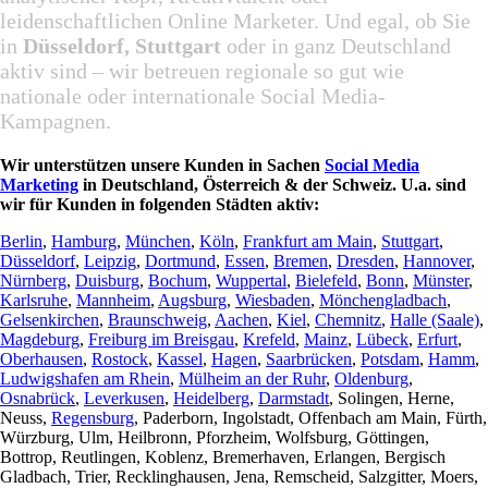
leidenschaftlichen Online Marketer. Und egal, ob Sie
in
Düsseldorf, Stuttgart
oder in ganz Deutschland
aktiv sind – wir betreuen regionale so gut wie
nationale oder internationale Social Media-
Kampagnen.
Wir unterstützen unsere Kunden in Sachen
Social Media
Marketing
in Deutschland, Österreich & der Schweiz. U.a. sind
wir für Kunden in folgenden Städten aktiv:
Berlin
,
Hamburg
,
München
,
Köln
,
Frankfurt am Main
,
Stuttgart
,
Düsseldorf
,
Leipzig
,
Dortmund
,
Essen
,
Bremen
,
Dresden
,
Hannover
,
Nürnberg
,
Duisburg
,
Bochum
,
Wuppertal
,
Bielefeld
,
Bonn
,
Münster
,
Karlsruhe
,
Mannheim
,
Augsburg
,
Wiesbaden
,
Mönchengladbach
,
Gelsenkirchen
,
Braunschweig
,
Aachen
,
Kiel
,
Chemnitz
,
Halle (Saale)
,
Magdeburg
,
Freiburg im Breisgau
,
Krefeld
,
Mainz
,
Lübeck
,
Erfurt
,
Oberhausen
,
Rostock
,
Kassel
,
Hagen
,
Saarbrücken
,
Potsdam
,
Hamm
,
Ludwigshafen am Rhein
,
Mülheim an der Ruhr
,
Oldenburg
,
Osnabrück
,
Leverkusen
,
Heidelberg
,
Darmstadt
, Solingen, Herne,
Neuss,
Regensburg
, Paderborn, Ingolstadt, Offenbach am Main, Fürth,
Würzburg, Ulm, Heilbronn, Pforzheim, Wolfsburg, Göttingen,
Bottrop, Reutlingen, Koblenz, Bremerhaven, Erlangen, Bergisch
Gladbach, Trier, Recklinghausen, Jena, Remscheid, Salzgitter, Moers,