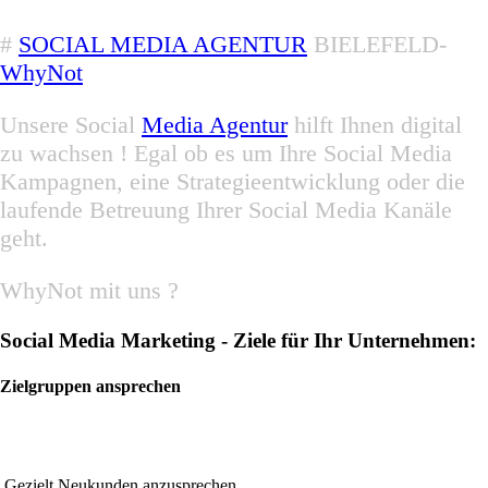
#
SOCIAL MEDIA AGENTUR
BIELEFELD-
WhyNot
Unsere Social
Media Agentur
hilft Ihnen digital
zu wachsen ! Egal ob es um Ihre Social Media
Kampagnen, eine Strategieentwicklung oder die
laufende Betreuung Ihrer Social Media Kanäle
geht.
WhyNot mit uns ?
Social Media Marketing - Ziele für Ihr Unternehmen:
Zielgruppen ansprechen
Gezielt Neukunden anzusprechen