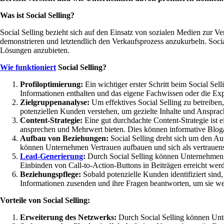
Was ist Social Selling?
Social Selling bezieht sich auf den Einsatz von sozialen Medien zur
demonstrieren und letztendlich den Verkaufsprozess anzukurbeln. Socia
Lösungen anzubieten.
Wie funktioniert
Social Selling?
Profiloptimierung:
Ein wichtiger erster Schritt beim Social Sel
Informationen enthalten und das eigene Fachwissen oder die Exp
Zielgruppenanalyse:
Um effektives Social Selling zu betreiben
potenziellen Kunden verstehen, um gezielte Inhalte und Ansprac
Content-Strategie:
Eine gut durchdachte Content-Strategie ist e
ansprechen und Mehrwert bieten. Dies können informative Blogar
Aufbau von Beziehungen:
Social Selling dreht sich um den Au
können Unternehmen Vertrauen aufbauen und sich als vertrauens
Lead-Generierung
:
Durch Social Selling können Unternehmen q
Einbinden von Call-to-Action-Buttons in Beiträgen erreicht wer
Beziehungspflege:
Sobald potenzielle Kunden identifiziert sind
Informationen zusenden und ihre Fragen beantworten, um sie wei
Vorteile von Social Selling:
Erweiterung des Netzwerks:
Durch Social Selling können Unt