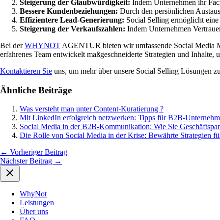
Steigerung der Glaubwürdigkeit:
Indem Unternehmen ihr Fach
Bessere Kundenbeziehungen:
Durch den persönlichen Austau
Effizientere Lead-Generierung:
Social Selling ermöglicht ein
Steigerung der Verkaufszahlen:
Indem Unternehmen Vertrauen 
Bei der
WHYNOT
AGENTUR bieten wir umfassende Social Media Marke
erfahrenes Team entwickelt maßgeschneiderte Strategien und Inhalte, 
Kontaktieren Sie
uns, um mehr über unsere Social Selling Lösungen zu 
Ähnliche Beiträge
Was versteht man unter Content-Kuratierung ?
Mit LinkedIn erfolgreich netzwerken: Tipps für B2B-Unterneh
Social Media in der B2B-Kommunikation: Wie Sie Geschäftspart
Die Rolle von Social Media in der Krise: Bewährte Strategien 
←
Vorheriger Beitrag
Nächster Beitrag
→
WhyNot
Leistungen
Über uns