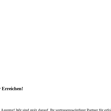
Erreichen!
ntur! Wir sind stolz darauf, Ihr vertrauenswürdiger Partner für e